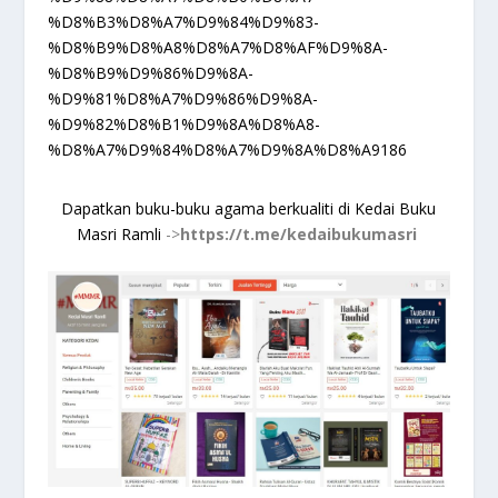
%D8%B3%D8%A7%D9%84%D9%83-
%D8%B9%D8%A8%D8%A7%D8%AF%D9%8A-
%D8%B9%D9%86%D9%8A-
%D9%81%D8%A7%D9%86%D9%8A-
%D9%82%D8%B1%D9%8A%D8%A8-
%D8%A7%D9%84%D8%A7%D9%8A%D8%A9186
Dapatkan buku-buku agama berkualiti di Kedai Buku
Masri Ramli
->
https://t.me/kedaibukumasri