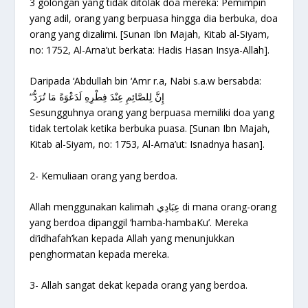
3 golongan yang tidak ditolak doa mereka: Pemimpin
yang adil, orang yang berpuasa hingga dia berbuka, doa
orang yang dizalimi. [Sunan Ibn Majah, Kitab al-Siyam,
no: 1752, Al-Arna’ut berkata: Hadis Hasan Insya-Allah].
Daripada ‘Abdullah bin ‘Amr r.a, Nabi s.a.w bersabda:
“إِنَّ لِلصَّائِمِ عِنْدَ فِطْرِهِ لَدَعْوَةً مَا تُرَدُّ
Sesungguhnya orang yang berpuasa memiliki doa yang
tidak tertolak ketika berbuka puasa. [Sunan Ibn Majah,
Kitab al-Siyam, no: 1753, Al-Arna’ut: Isnadnya hasan].
2- Kemuliaan orang yang berdoa.
Allah menggunakan kalimah عِبَادِي di mana orang-orang
yang berdoa dipanggil ‘hamba-hambaKu’. Mereka
di’idhafah’kan kepada Allah yang menunjukkan
penghormatan kepada mereka.
3- Allah sangat dekat kepada orang yang berdoa.