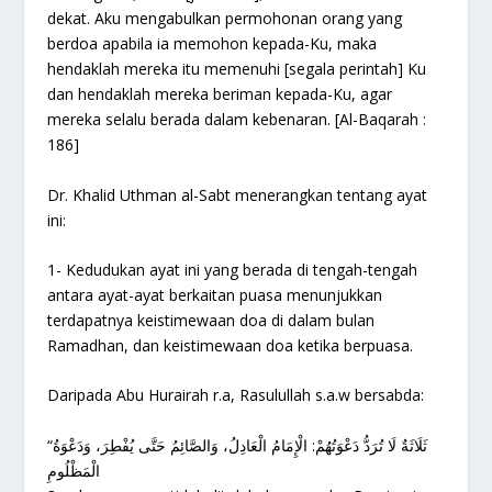
dekat. Aku mengabulkan permohonan orang yang
berdoa apabila ia memohon kepada-Ku, maka
hendaklah mereka itu memenuhi [segala perintah] Ku
dan hendaklah mereka beriman kepada-Ku, agar
mereka selalu berada dalam kebenaran. [Al-Baqarah :
186]
Dr. Khalid Uthman al-Sabt menerangkan tentang ayat
ini:
1- Kedudukan ayat ini yang berada di tengah-tengah
antara ayat-ayat berkaitan puasa menunjukkan
terdapatnya keistimewaan doa di dalam bulan
Ramadhan, dan keistimewaan doa ketika berpuasa.
Daripada Abu Hurairah r.a, Rasulullah s.a.w bersabda:
“ثَلَاثَةٌ لَا تُرَدُّ دَعْوَتُهُمْ: الْإِمَامُ الْعَادِلُ، وَالصَّائِمُ حَتَّى يُفْطِرَ، وَدَعْوَةُ
الْمَظْلُومِ