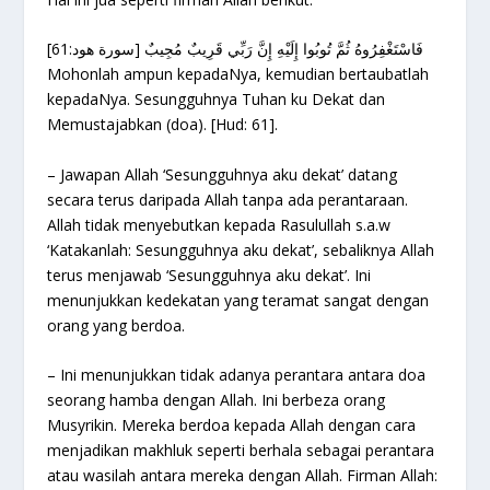
فَاسْتَغْفِرُوهُ ثُمَّ تُوبُوا إِلَيْهِ إِنَّ رَبِّي قَرِيبٌ مُجِيبٌ [سورة هود:61]
Mohonlah ampun kepadaNya, kemudian bertaubatlah
kepadaNya. Sesungguhnya Tuhan ku Dekat dan
Memustajabkan (doa). [Hud: 61].
– Jawapan Allah ‘Sesungguhnya aku dekat’ datang
secara terus daripada Allah tanpa ada perantaraan.
Allah tidak menyebutkan kepada Rasulullah s.a.w
‘Katakanlah: Sesungguhnya aku dekat’, sebaliknya Allah
terus menjawab ‘Sesungguhnya aku dekat’. Ini
menunjukkan kedekatan yang teramat sangat dengan
orang yang berdoa.
– Ini menunjukkan tidak adanya perantara antara doa
seorang hamba dengan Allah. Ini berbeza orang
Musyrikin. Mereka berdoa kepada Allah dengan cara
menjadikan makhluk seperti berhala sebagai perantara
atau wasilah antara mereka dengan Allah. Firman Allah: