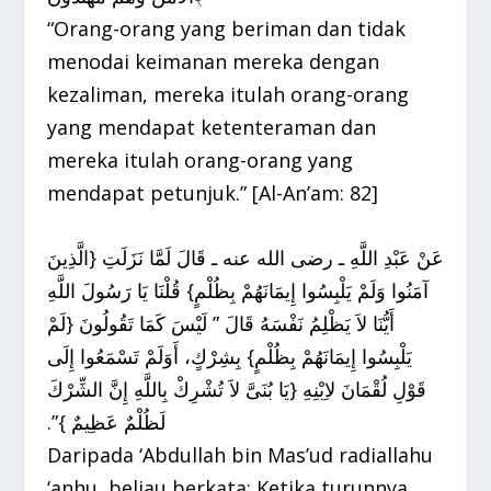
“Orang-orang yang beriman dan tidak
menodai keimanan mereka dengan
kezaliman, mereka itulah orang-orang
yang mendapat ketenteraman dan
mereka itulah orang-orang yang
mendapat petunjuk.” [Al-An’am: 82]
عَنْ عَبْدِ اللَّهِ ـ رضى الله عنه ـ قَالَ لَمَّا نَزَلَتِ ‏{‏الَّذِينَ
آمَنُوا وَلَمْ يَلْبِسُوا إِيمَانَهُمْ بِظُلْمٍ‏}‏ قُلْنَا يَا رَسُولَ اللَّهِ
أَيُّنَا لاَ يَظْلِمُ نَفْسَهُ قَالَ ‏”‏ لَيْسَ كَمَا تَقُولُونَ ‏{‏لَمْ
يَلْبِسُوا إِيمَانَهُمْ بِظُلْمٍ‏}‏ بِشِرْكٍ، أَوَلَمْ تَسْمَعُوا إِلَى
قَوْلِ لُقْمَانَ لاِبْنِهِ ‏{‏يَا بُنَىَّ لاَ تُشْرِكْ بِاللَّهِ إِنَّ الشِّرْكَ
لَظُلْمٌ عَظِيمٌ ‏}‏‏”‏‏.‏
Daripada ‘Abdullah bin Mas’ud radiallahu
‘anhu, beliau berkata: Ketika turunnya