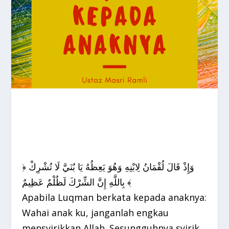
﴿ وَإِذْ قَالَ لُقْمَانُ لِابْنِهِ وَهُوَ يَعِظُهُ يَا بُنَيَّ لَا تُشْرِكْ
بِاللَّهِ إِنَّ الشِّرْكَ لَظُلْمٌ عَظِيمٌ ﴾
Apabila Luqman berkata kepada anaknya:
Wahai anak ku, janganlah engkau
mensyirikkan Allah. Sesungguhnya syirik