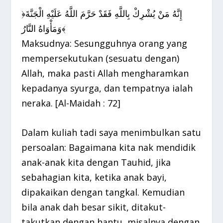
﴿إِنَّهُ مَنْ يُشْرِكْ بِاللَّهِ فَقَدْ حَرَّمَ اللَّهُ عَلَيْهِ الْجَنَّةَ
وَمَأْوَاهُ النَّارُ﴾
Maksudnya: Sesungguhnya orang yang
mempersekutukan (sesuatu dengan)
Allah, maka pasti Allah mengharamkan
kepadanya syurga, dan tempatnya ialah
neraka. [Al-Maidah : 72]
Dalam kuliah tadi saya menimbulkan satu
persoalan: Bagaimana kita nak mendidik
anak-anak kita dengan Tauhid, jika
sebahagian kita, ketika anak bayi,
dipakaikan dengan tangkal. Kemudian
bila anak dah besar sikit, ditakut-
takutkan dengan hantu, misalnya dengan