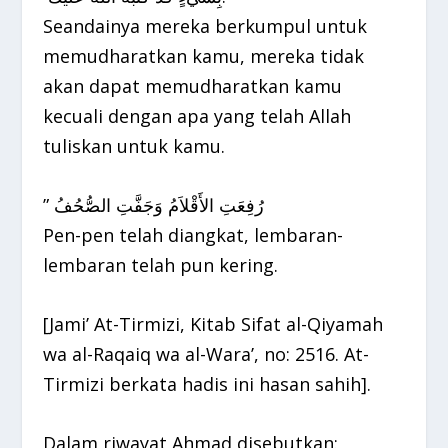
Seandainya mereka berkumpul untuk
memudharatkan kamu, mereka tidak
akan dapat memudharatkan kamu
kecuali dengan apa yang telah Allah
رُفِعَتِ الأَقْلاَمُ وَجَفَّتِ الصُّحُفُ ‏”‏
Pen-pen telah diangkat, lembaran-
lembaran telah pun kering.
[Jami’ At-Tirmizi, Kitab Sifat al-Qiyamah
wa al-Raqaiq wa al-Wara’, no: 2516. At-
Tirmizi berkata hadis ini hasan sahih].
Dalam riwayat Ahmad disebutkan: