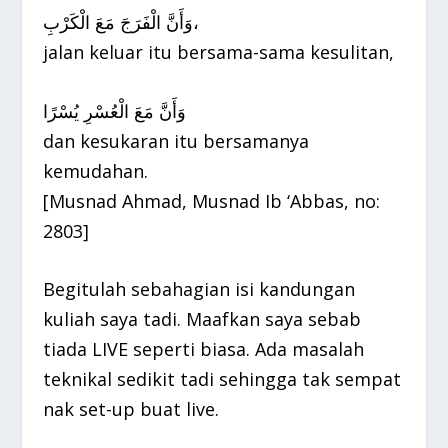
وَأَنَّ الْفَرَجَ مَعَ الْكَرْبِ،
jalan keluar itu bersama-sama kesulitan,
وَأَنَّ مَعَ الْعُسْرِ يُسْرًا
dan kesukaran itu bersamanya
kemudahan.
[Musnad Ahmad, Musnad Ib ‘Abbas, no:
2803]
Begitulah sebahagian isi kandungan
kuliah saya tadi. Maafkan saya sebab
tiada LIVE seperti biasa. Ada masalah
teknikal sedikit tadi sehingga tak sempat
nak set-up buat live.