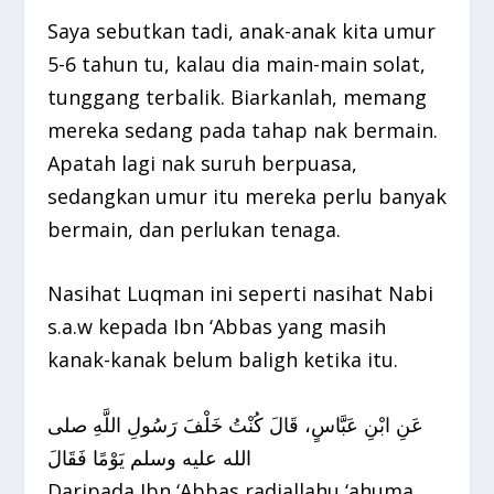
Saya sebutkan tadi, anak-anak kita umur
5-6 tahun tu, kalau dia main-main solat,
tunggang terbalik. Biarkanlah, memang
mereka sedang pada tahap nak bermain.
Apatah lagi nak suruh berpuasa,
sedangkan umur itu mereka perlu banyak
bermain, dan perlukan tenaga.
Nasihat Luqman ini seperti nasihat Nabi
s.a.w kepada Ibn ‘Abbas yang masih
kanak-kanak belum baligh ketika itu.
عَنِ ابْنِ عَبَّاسٍ، قَالَ كُنْتُ خَلْفَ رَسُولِ اللَّهِ صلى
الله عليه وسلم يَوْمًا فَقَالَ
Daripada Ibn ‘Abbas radiallahu ‘ahuma,