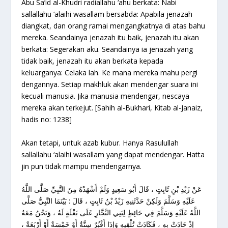
Abu Sa’id al-Khudri radiallahu ‘ahu berkata: Nabi
sallallahu ‘alaihi wasallam bersabda: Apabila jenazah
diangkat, dan orang ramai mengangkatnya di atas bahu
mereka. Seandainya jenazah itu baik, jenazah itu akan
berkata: Segerakan aku. Seandainya ia jenazah yang
tidak baik, jenazah itu akan berkata kepada
keluarganya: Celaka lah. Ke mana mereka mahu pergi
dengannya. Setiap makhluk akan mendengar suara ini
kecuali manusia. Jika manusia mendengar, nescaya
mereka akan terkejut. [Sahih al-Bukhari, Kitab al-Janaiz,
hadis no: 1238]
Akan tetapi, untuk azab kubur. Hanya Rasulullah
sallallahu ‘alaihi wasallam yang dapat mendengar. Hatta
jin pun tidak mampu mendengarnya.
عَنْ زَيْدِ بْنِ ثَابِتٍ ، قَالَ أَبُو سَعِيدٍ وَلَمْ أَشْهَدْهُ مِنَ النَّبِيِّ صَلَّى اللَّهُ
عَلَيْهِ وَسَلَّمَ وَلَكِنْ حَدَّثَنِيهِ زَيْدُ بْنُ ثَابِتٍ ، قَالَ : بَيْنَمَا النَّبِيُّ صَلَّى
اللَّهُ عَلَيْهِ وَسَلَّمَ فِي حَائِطٍ لِبَنِي النَّجَّارِ عَلَى بَغْلَةٍ لَهُ ، وَنَحْنُ مَعَهُ
إِذْ حَادَتْ بِهِ ، فَكَادَتْ تُلْقِيهِ وَإِذَا أَقْبُرٌ سِتَّةٌ أَوْ خَمْسَةٌ أَوْ أَرْبَعَةٌ ،