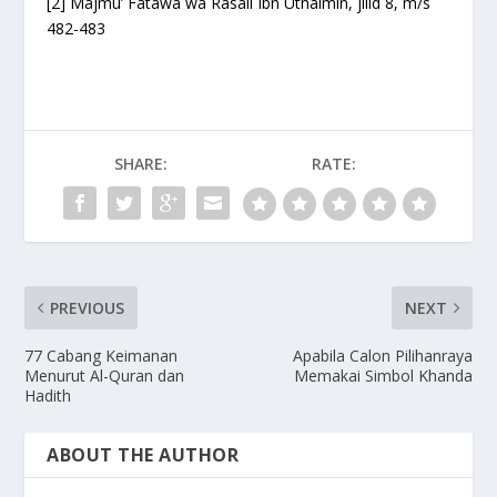
[2]
Majmu’ Fatawa wa Rasail Ibn Uthaimin, jilid 8, m/s
482-483
SHARE:
RATE:
PREVIOUS
NEXT
77 Cabang Keimanan
Apabila Calon Pilihanraya
Menurut Al-Quran dan
Memakai Simbol Khanda
Hadith
ABOUT THE AUTHOR