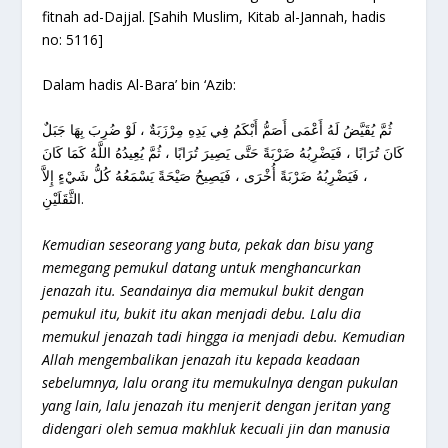
fitnah ad-Dajjal. [Sahih Muslim, Kitab al-Jannah, hadis
no: 5116]
Dalam hadis Al-Bara’ bin ‘Azib:
ثُمَّ يُقَيَّضُ لَهُ أَعْمَى أَصَمُّ أَبْكَمُ فِي يَدِهِ مِرْزَبَةٌ ، لَوْ ضُرِبَ بِهَا جَبَلٌ
كَانَ تُرَابًا ، فَيَضْرِبُهُ ضَرْبَةً حَتَّى يَصِيرَ تُرَابًا ، ثُمَّ يُعِيدُهُ اللَّهُ كَمَا كَانَ
، فَيَضْرِبُهُ ضَرْبَةً أُخْرَى ، فَيَصِيحُ صَيْحَةً يَسْمَعُهُ كُلُّ شَيْءٍ إِلاَّ
الثَّقَلَيْنِ.
Kemudian seseorang yang buta, pekak dan bisu yang
memegang pemukul datang untuk menghancurkan
jenazah itu. Seandainya dia memukul bukit dengan
pemukul itu, bukit itu akan menjadi debu. Lalu dia
memukul jenazah tadi hingga ia menjadi debu. Kemudian
Allah mengembalikan jenazah itu kepada keadaan
sebelumnya, lalu orang itu memukulnya dengan pukulan
yang lain, lalu jenazah itu menjerit dengan jeritan yang
didengari oleh semua makhluk kecuali jin dan manusia