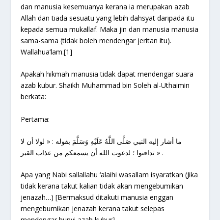
dan manusia kesemuanya kerana ia merupakan azab
Allah dan tiada sesuatu yang lebih dahsyat daripada itu
kepada semua mukallaf. Maka jin dan manusia manusia
sama-sama (tidak boleh mendengar jeritan itu).
Wallahua’lam.
[1]
Apakah hikmah manusia tidak dapat mendengar suara
azab kubur. Shaikh Muhammad bin Soleh al-Uthaimin
berkata:
Pertama:
ما أشار إليه النبي صَلَّى اللَّهُ عَلَيْهِ وَسَلَّمَ بقوله : « لولا أن لا
تدافنوا ؛ لدعوت الله أن يسمعكم من عذاب القبر » .
Apa yang Nabi sallallahu ‘alaihi wasallam isyaratkan (Jika
tidak kerana takut kalian tidak akan mengebumikan
jenazah…) [Bermaksud ditakuti manusia enggan
mengebumikan jenazah kerana takut selepas
mendengar bunyi azab kubur]