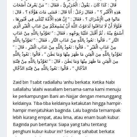
قَالَ : كَذَا كَانَ ، يَقُولُ : الْجُرَيْرِيُّ ، فَقَالَ : ” مَنْ يَعْرِفُ أَصْحَابَ
هَذِهِ الْأَقْبُرِ ؟ ” ، فَقَالَ رَجُلٌ : أَنَا قَالَ : فَمَتَى مَاتَ هَؤُلَاءِ ؟ ، قَالَ :
مَاتُوا فِي الْإِشْرَاكِ ؟ ، فَقَالَ : ” إِنَّ هَذِهِ الْأُمَّةَ تُبْتَلَى فِي قُبُورِهَا ،
فَلَوْلَا أَنْ لَا تَدَافَنُوا لَدَعَوْتُ اللَّهَ أَنْ يُسْمِعَكُمْ مِنْ عَذَابِ الْقَبْرِ الَّذِي
أَسْمَعُ مِنْهُ ، ثُمَّ أَقْبَلَ عَلَيْنَا بِوَجْهِهِ ، فَقَالَ : ” تَعَوَّذُوا بِاللَّهِ مِنْ عَذَابِ
النَّارِ ” ، قَالُوا : نَعُوذُ بِاللَّهِ مِنْ عَذَابِ النَّارِ ، فَقَالَ : ” تَعَوَّذُوا بِاللَّهِ
مِنْ عَذَابِ الْقَبْرِ ” ، قَالُوا : نَعُوذُ بِاللَّهِ مِنْ عَذَابِ الْقَبْرِ ، قَالَ : ”
تَعَوَّذُوا بِاللَّهِ مِنَ الْفِتَنِ مَا ظَهَرَ مِنْهَا وَمَا بَطَنَ ” ، قَالُوا : نَعُوذُ بِاللَّهِ
مِنَ الْفِتَنِ مَا ظَهَرَ مِنْهَا وَمَا بَطَنَ ، قَالَ : ” تَعَوَّذُوا بِاللَّهِ مِنْ فِتْنَةِ
الدَّجَّالِ ” ، قَالُوا : نَعُوذُ بِاللَّهِ مِنْ فِتْنَةِ الدَّجَّالِ
Zaid bin Tsabit radiallahu ‘anhu berkata: Ketika Nabi
sallallahu ‘alaihi wasallam bersama-sama kami menuju
ke perkampungan Bani an-Najjar dengan menunggang
keldainya. Tiba-tiba keldainya ketakutan hingga hampir-
hampir menjatuhkan baginda. Lalu baginda ternampak
lebih kurang empat, atau lima, atau enam buah kubur.
Baginda pun bertanya: Siapa yang tahu tentang
penghuni kubur-kubur ini? Seorang sahabat berkata: