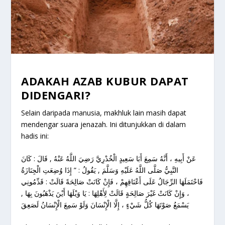
ADAKAH AZAB KUBUR DAPAT
DIDENGARI?
Selain daripada manusia, makhluk lain masih dapat
mendengar suara jenazah. Ini ditunjukkan di dalam
hadis ini:
عَنْ أَبِيهِ ، أَنَّهُ سَمِعَ أَبَا سَعِيدٍ الْخُدْرِيَّ رَضِيَ اللَّهُ عَنْهُ , قَالَ : كَانَ
النَّبِيُّ صَلَّى اللَّهُ عَلَيْهِ وَسَلَّمَ , يَقُولُ : ” إِذَا وُضِعَتِ الْجِنَازَةُ
فَاحْتَمَلَهَا الرِّجَالُ عَلَى أَعْنَاقِهِمْ ، فَإِنْ كَانَتْ صَالِحَةً قَالَتْ : قَدِّمُونِي
، وَإِنْ كَانَتْ غَيْرَ صَالِحَةٍ قَالَتْ لِأَهْلِهَا : يَا وَيْلَهَا أَيْنَ يَذْهَبُونَ بِهَا ,
يَسْمَعُ صَوْتَهَا كُلُّ شَيْءٍ ، إِلَّا الْإِنْسَانَ وَلَوْ سَمِعَ الْإِنْسَانُ لَصَعِقَ