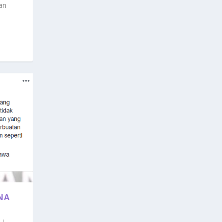
an
NA