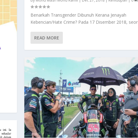
by
Mohd Masri Mohd Ramli
|
Dec 27, 2018
|
Kehidupan
|
0
Benarkah Transgender Dibunuh Kerana Jenayah
Kebencian/Hate Crime? Pada 17 Disember 2018, seora
READ MORE
A