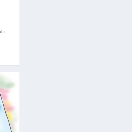
|
ata