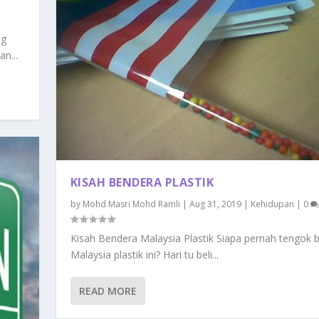
ng
n...
KISAH BENDERA PLASTIK
by
Mohd Masri Mohd Ramli
|
Aug 31, 2019
|
Kehidupan
|
0
Kisah Bendera Malaysia Plastik Siapa pernah tengok 
Malaysia plastik ini? Hari tu beli...
READ MORE