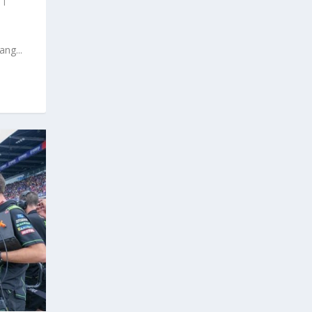
|
ng...